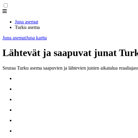
Juna asemat
Turku asema
Juna asemat
Juna kartta
Lähtevät ja saapuvat junat Tur
Seuraa Turku asema saapuvien ja lähtevien junien aikatalua reaaliajas