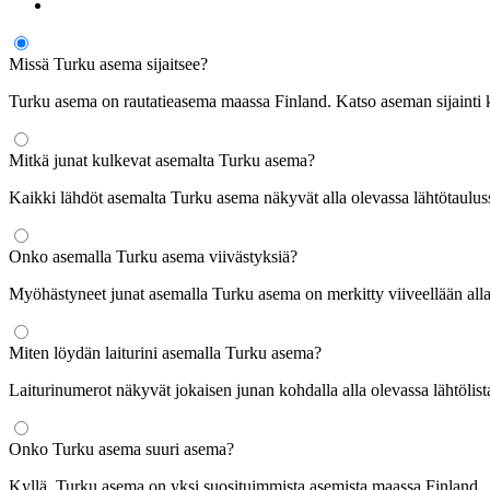
Missä Turku asema sijaitsee?
Turku asema on rautatieasema maassa Finland. Katso aseman sijainti ka
Mitkä junat kulkevat asemalta Turku asema?
Kaikki lähdöt asemalta Turku asema näkyvät alla olevassa lähtötauluss
Onko asemalla Turku asema viivästyksiä?
Myöhästyneet junat asemalla Turku asema on merkitty viiveellään alla
Miten löydän laiturini asemalla Turku asema?
Laiturinumerot näkyvät jokaisen junan kohdalla alla olevassa lähtölist
Onko Turku asema suuri asema?
Kyllä, Turku asema on yksi suosituimmista asemista maassa Finland.