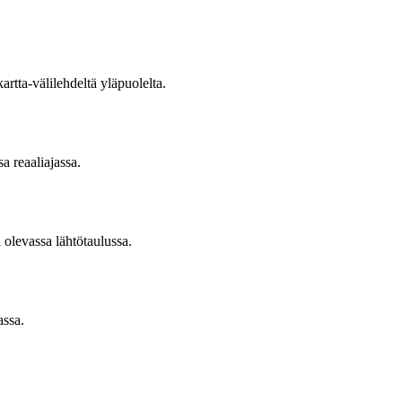
rtta-välilehdeltä yläpuolelta.
a reaaliajassa.
 olevassa lähtötaulussa.
assa.