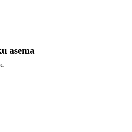
ku asema
sa.