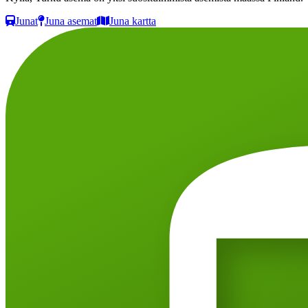
Junat
Juna asemat
Juna kartta