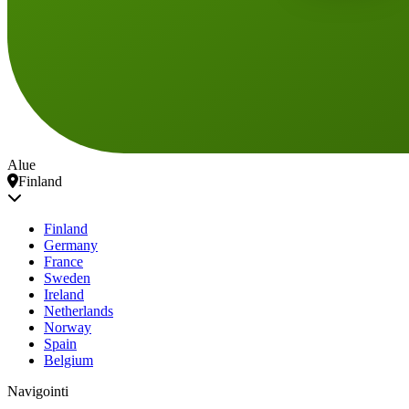
Alue
Finland
Finland
Germany
France
Sweden
Ireland
Netherlands
Norway
Spain
Belgium
Navigointi