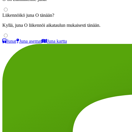
Liikennöikö juna O tänään?
Kyllä, juna O liikennöi aikataulun mukaisesti tänään.
Junat
Juna asemat
Juna kartta