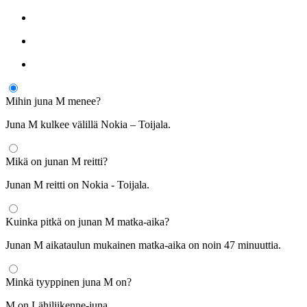
Mihin juna M menee?
Juna M kulkee välillä Nokia – Toijala.
Mikä on junan M reitti?
Junan M reitti on Nokia - Toijala.
Kuinka pitkä on junan M matka-aika?
Junan M aikataulun mukainen matka-aika on noin 47 minuuttia.
Minkä tyyppinen juna M on?
M on Lähiliikenne-juna.