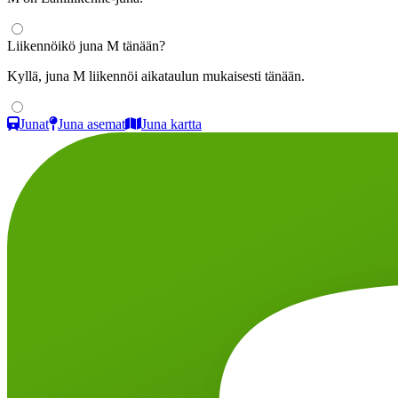
Liikennöikö juna M tänään?
Kyllä, juna M liikennöi aikataulun mukaisesti tänään.
Junat
Juna asemat
Juna kartta