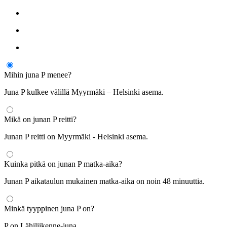
Mihin juna P menee?
Juna P kulkee välillä Myyrmäki – Helsinki asema.
Mikä on junan P reitti?
Junan P reitti on Myyrmäki - Helsinki asema.
Kuinka pitkä on junan P matka-aika?
Junan P aikataulun mukainen matka-aika on noin 48 minuuttia.
Minkä tyyppinen juna P on?
P on Lähiliikenne-juna.