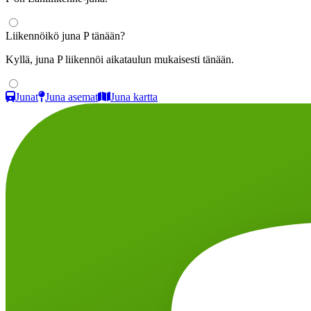
Liikennöikö juna P tänään?
Kyllä, juna P liikennöi aikataulun mukaisesti tänään.
Junat
Juna asemat
Juna kartta