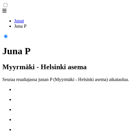
Junat
Juna P
Juna P
Myyrmäki - Helsinki asema
Seuraa reaaliajassa junan P (Myyrmäki - Helsinki asema) aikataulua.