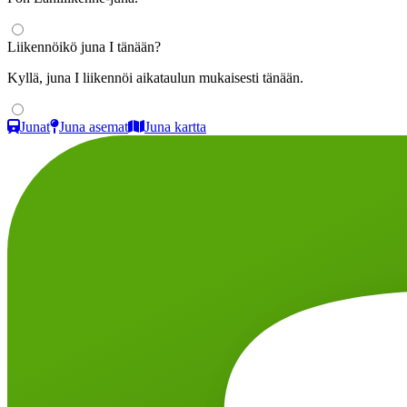
Liikennöikö juna I tänään?
Kyllä, juna I liikennöi aikataulun mukaisesti tänään.
Junat
Juna asemat
Juna kartta