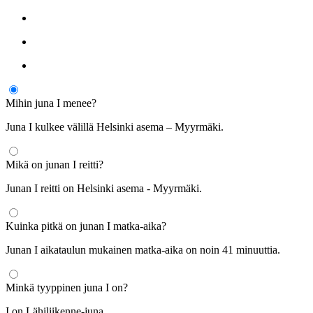
Mihin juna I menee?
Juna I kulkee välillä Helsinki asema – Myyrmäki.
Mikä on junan I reitti?
Junan I reitti on Helsinki asema - Myyrmäki.
Kuinka pitkä on junan I matka-aika?
Junan I aikataulun mukainen matka-aika on noin 41 minuuttia.
Minkä tyyppinen juna I on?
I on Lähiliikenne-juna.