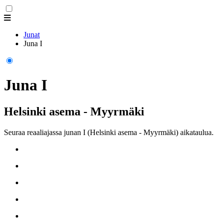
Junat
Juna I
Juna I
Helsinki asema - Myyrmäki
Seuraa reaaliajassa junan I (Helsinki asema - Myyrmäki) aikataulua.