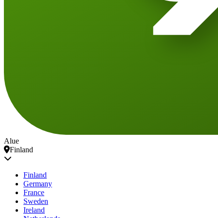
Alue
Finland
Finland
Germany
France
Sweden
Ireland