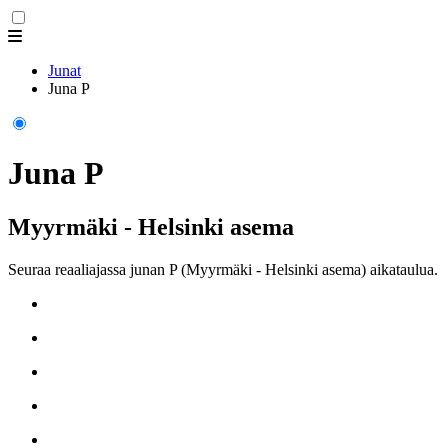
Junat
Juna P
Juna P
Myyrmäki - Helsinki asema
Seuraa reaaliajassa junan P (Myyrmäki - Helsinki asema) aikataulua.