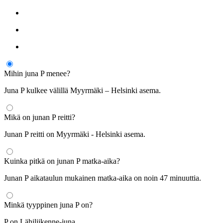
Mihin juna P menee?
Juna P kulkee välillä Myyrmäki – Helsinki asema.
Mikä on junan P reitti?
Junan P reitti on Myyrmäki - Helsinki asema.
Kuinka pitkä on junan P matka-aika?
Junan P aikataulun mukainen matka-aika on noin 47 minuuttia.
Minkä tyyppinen juna P on?
P on Lähiliikenne-juna.