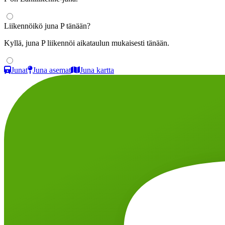
Liikennöikö juna P tänään?
Kyllä, juna P liikennöi aikataulun mukaisesti tänään.
Junat
Juna asemat
Juna kartta