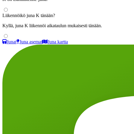
Liikennöikö juna K tänään?
Kyllä, juna K liikennöi aikataulun mukaisesti tänään.
Junat
Juna asemat
Juna kartta