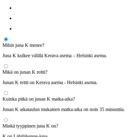
Mihin juna K menee?
Juna K kulkee välillä Kerava asema – Helsinki asema.
Mikä on junan K reitti?
Junan K reitti on Kerava asema - Helsinki asema.
Kuinka pitkä on junan K matka-aika?
Junan K aikataulun mukainen matka-aika on noin 35 minuuttia.
Minkä tyyppinen juna K on?
K on Lähiliikenne-juna.