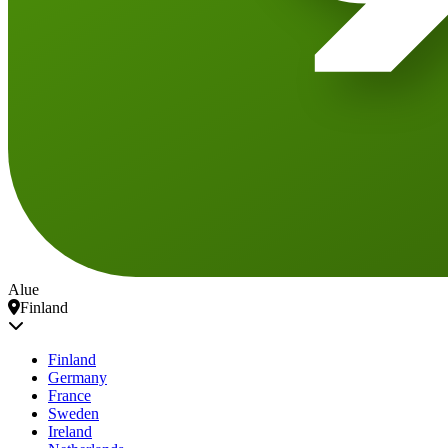
Alue
Finland
Finland
Germany
France
Sweden
Ireland