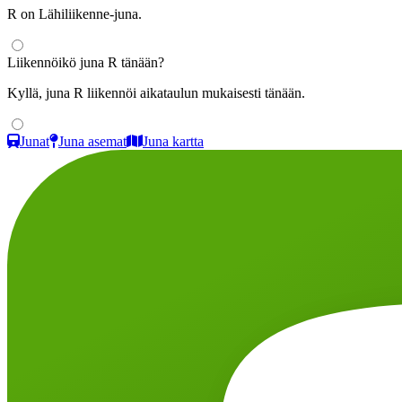
R on Lähiliikenne-juna.
Liikennöikö juna R tänään?
Kyllä, juna R liikennöi aikataulun mukaisesti tänään.
Junat
Juna asemat
Juna kartta