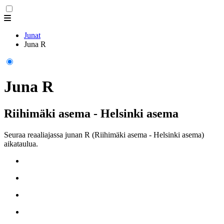
Junat
Juna R
Juna R
Riihimäki asema - Helsinki asema
Seuraa reaaliajassa junan R (Riihimäki asema - Helsinki asema)
aikataulua.