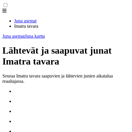
Juna asemat
Imatra tavara
Juna asemat
Juna kartta
Lähtevät ja saapuvat junat
Imatra tavara
Seuraa Imatra tavara saapuvien ja lähtevien junien aikatalua
reaaliajassa.