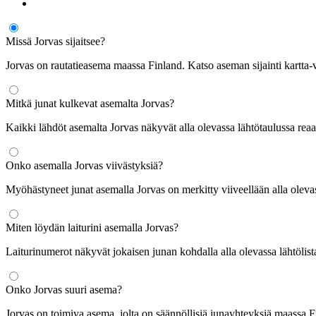
Missä Jorvas sijaitsee?
Jorvas on rautatieasema maassa Finland. Katso aseman sijainti kartta-v
Mitkä junat kulkevat asemalta Jorvas?
Kaikki lähdöt asemalta Jorvas näkyvät alla olevassa lähtötaulussa reaal
Onko asemalla Jorvas viivästyksiä?
Myöhästyneet junat asemalla Jorvas on merkitty viiveellään alla olevas
Miten löydän laiturini asemalla Jorvas?
Laiturinumerot näkyvät jokaisen junan kohdalla alla olevassa lähtölist
Onko Jorvas suuri asema?
Jorvas on toimiva asema, jolta on säännöllisiä junayhteyksiä maassa F