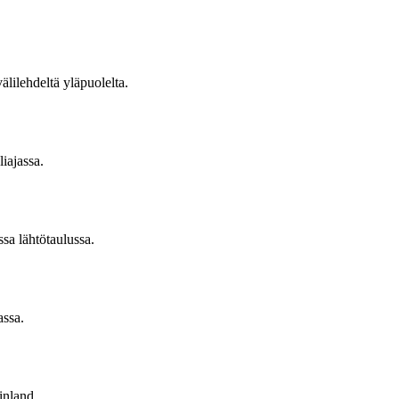
älilehdeltä yläpuolelta.
iajassa.
sa lähtötaulussa.
assa.
inland.