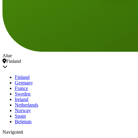
Alue
Finland
Finland
Germany
France
Sweden
Ireland
Netherlands
Norway
Spain
Belgium
Navigointi