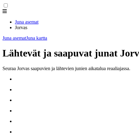
Juna asemat
Jorvas
Juna asemat
Juna kartta
Lähtevät ja saapuvat junat Jor
Seuraa Jorvas saapuvien ja lähtevien junien aikatalua reaaliajassa.