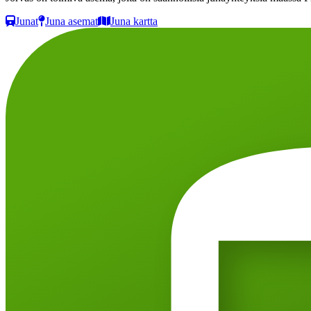
Junat
Juna asemat
Juna kartta