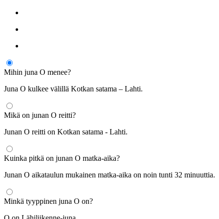
Mihin juna O menee?
Juna O kulkee välillä Kotkan satama – Lahti.
Mikä on junan O reitti?
Junan O reitti on Kotkan satama - Lahti.
Kuinka pitkä on junan O matka-aika?
Junan O aikataulun mukainen matka-aika on noin tunti 32 minuuttia.
Minkä tyyppinen juna O on?
O on Lähiliikenne-juna.