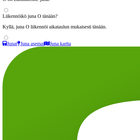
Liikennöikö juna O tänään?
Kyllä, juna O liikennöi aikataulun mukaisesti tänään.
Junat
Juna asemat
Juna kartta