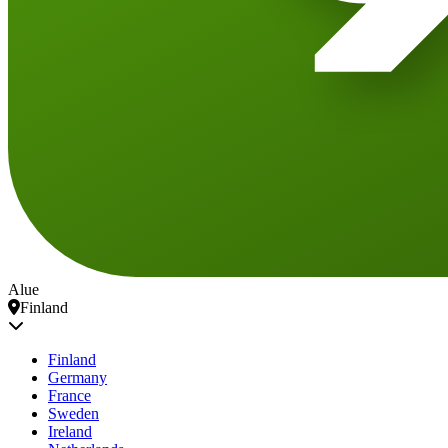
Alue
Finland
Finland
Germany
France
Sweden
Ireland