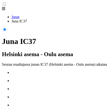
Junat
Juna IC37
Juna IC37
Helsinki asema - Oulu asema
Seuraa reaaliajassa junan IC37 (Helsinki asema - Oulu asema) aikatau