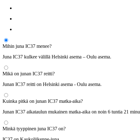
Mihin juna IC37 menee?
Juna IC37 kulkee välillä Helsinki asema – Oulu asema.
Mikä on junan IC37 reitti?
Junan IC37 reitti on Helsinki asema - Oulu asema.
Kuinka pitkä on junan IC37 matka-aika?
Junan IC37 aikataulun mukainen matka-aika on noin 6 tuntia 21 minuu
Minkä tyyppinen juna IC37 on?
IC37 on Kaukoliikenne-juna.