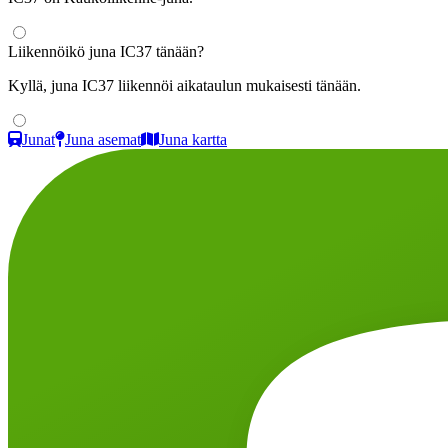
Liikennöikö juna IC37 tänään?
Kyllä, juna IC37 liikennöi aikataulun mukaisesti tänään.
Junat
Juna asemat
Juna kartta