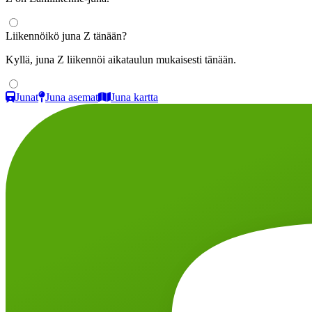
Liikennöikö juna Z tänään?
Kyllä, juna Z liikennöi aikataulun mukaisesti tänään.
Junat
Juna asemat
Juna kartta